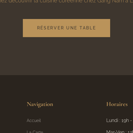
ez découvrir la cuisine coréenne chez Gang Nam à 
RÉSERVER UNE TABLE
Navigation
Horaires
Lundi : 19h -
Accueil
Mar-Ven : 12
La Carte