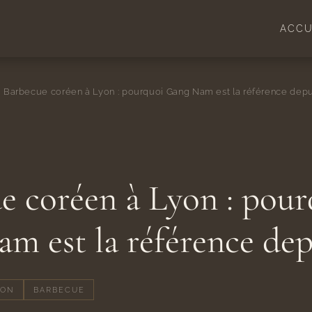
ACCU
Barbecue coréen à Lyon : pourquoi Gang Nam est la référence depu
e coréen à Lyon : pour
m est la référence dep
YON
BARBECUE