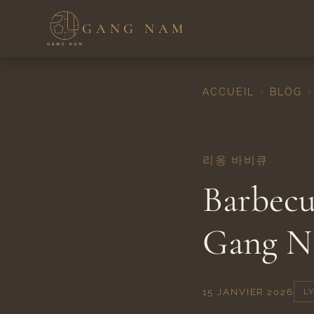
GANG NAM
ACCUEIL
BLOG
›
›
리옹 바비큐
Barbecu
Gang Na
15 JANVIER 2026
L