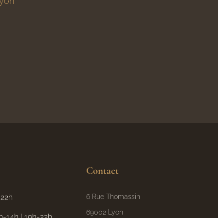
Lyon
Contact
6 Rue Thomassin
 22h
69002 Lyon
h-14h | 19h-22h