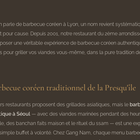
n parle de barbecue coréen à Lyon, un nom revient systémat
 pour cause. Depuis 2001, notre restaurant du 2ème arrondiss
oposer une véritable expérience de barbecue coréen authentiq
s pour griller vos viandes vous-même, dans la pure tradition 
rbecue coréen traditionnel de la Presqu'île
rs restaurants proposent des grillades asiatiques, mais le
bar
atique à Séoul
— avec des viandes marinées pendant des heure
ble, des banchan faits maison et le rituel du ssam — est une e
n simple buffet à volonté. Chez Gang Nam, chaque menu barb