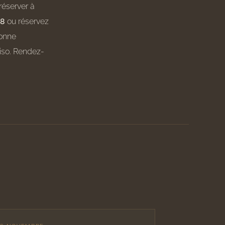
éserver à
18
ou réservez
sonne
iso. Rendez-