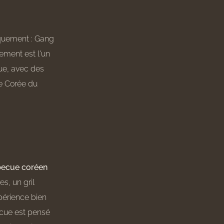
iquement : Gang
ement est l'un
ue, avec des
de Corée du
becue coréen
s, un gril
xpérience bien
ecue est pensé