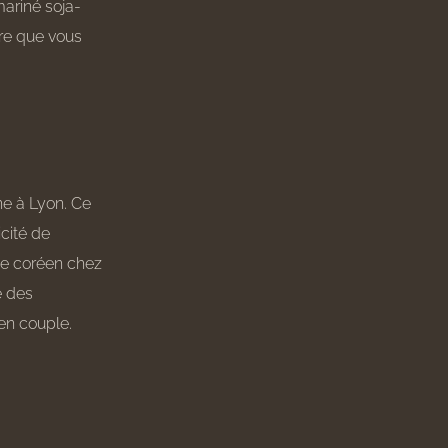
ariné soja-
ure que vous
ne à Lyon. Ce
icité de
cue coréen chez
e des
 en couple.