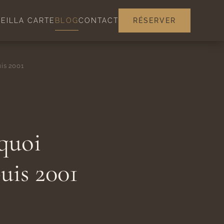
EIL
LA CARTE
BLOG
CONTACT
RÉSERVER
is 2001
quoi
uis 2001