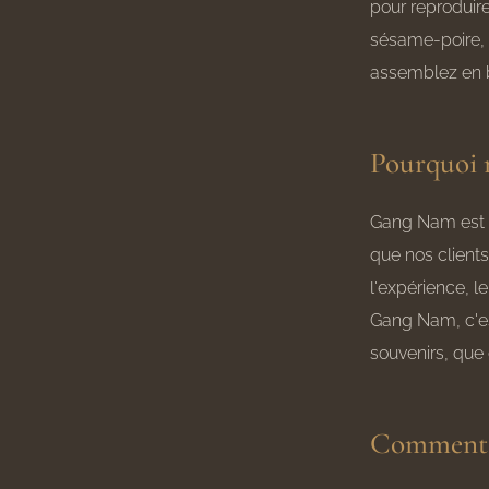
pour reproduire
sésame-poire, 
assemblez en b
Pourquoi n
Gang Nam est l
que nos clients
l'expérience, l
Gang Nam, c'es
souvenirs, que 
Comment r