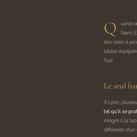
Q
uand o
Nam. Et
des rares à pr
tables équipée
Sud.
Le seul ba
À Lyon, plusieu
tel qu'il se pr
intégré à la ta
différente d'u